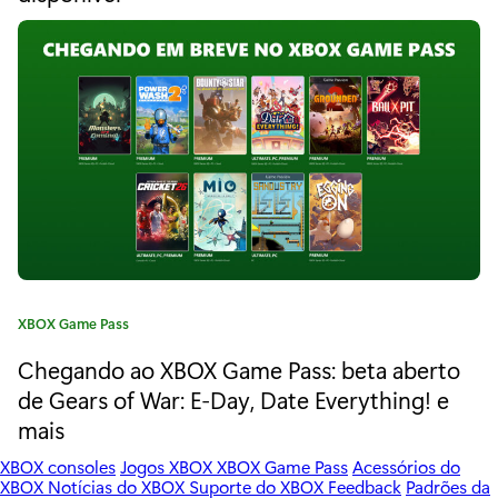
R
g
o
e
r
m
i
a
e
:
d
y
c
o
m
C
XBOX Game Pass
a
e
Chegando ao XBOX Game Pass: beta aberto
t
e
de Gears of War: E-Day, Date Everything! e
n
g
mais
t
o
r
XBOX consoles
Jogos XBOX
XBOX Game Pass
Acessórios do
a
XBOX
Notícias do XBOX
Suporte do XBOX
Feedback
Padrões da
i