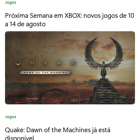
C
Jogos
r
a
Próxima Semana em XBOX: novos jogos de 10
t
o
e
a 14 de agosto
l
g
o
R
r
i
e
a
s
:
o
n
a
n
C
Jogos
t
a
Quake: Dawn of the Machines já está
:
t
e
disponível