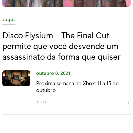
C
Jogos
a
Disco Elysium – The Final Cut
t
permite que você desvende um
e
g
assassinato da forma que quiser
o
r
outubro 8, 2021
i
Próxima semana no Xbox: 11 a 15 de
a
outubro
:
C
JOGOS
A
T
E
G