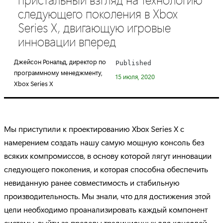
e
следующего поколения в Xbox
g
Series X, двигающую игровые
o
инновации вперед
r
y
Джейсон Рональд, директор по
Published
:
программному менеджменту,
15 июля, 2020
Xbox Series X
Мы приступили к проектированию Xbox Series X с
намерением создать нашу самую мощную консоль без
всяких компромиссов, в основу которой лягут инновации
следующего поколения, и которая способна обеспечить
невиданную ранее совместимость и стабильную
производительность. Мы знали, что для достижения этой
цели необходимо проанализировать каждый компонент
системы, выйти за пределы традиционных для консолей