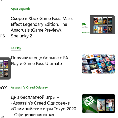
T
Apex Legends
a
Скоро в Xbox Game Pass: Mass
g
Effect Legendary Edition, The
:
Anacrusis (Game Preview),
rs
Spelunky 2
T
EA Play
a
Получайте еще больше с EA
g
Play и Game Pass Ultimate
:
box
T
Assassin's Creed Odyssey
a
Дни бесплатной игры –
g
«Assassin’s Creed Одиссея» и
:
«Олимпийские игры Tokyo 2020
– Официальная игра»
te