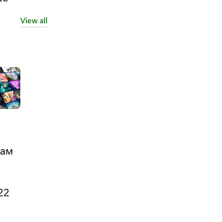
View all
кам
22