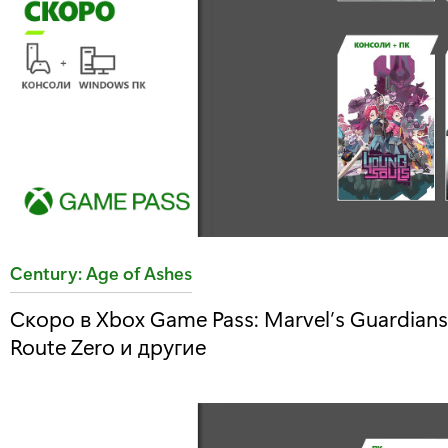
T
Century: Age of Ashes
a
Скоро в Xbox Game Pass: Marvel’s Guardians 
g
Route Zero и другие
: