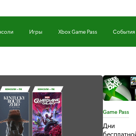
нсоли
Игры
Xbox Game Pass
События
T
Game Pass
a
Дни
g
бесплатно