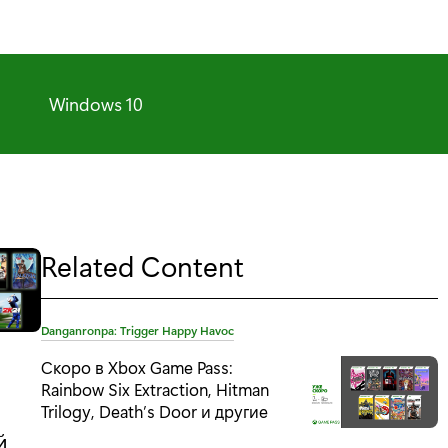
Windows 10
Related Content
T
Danganronpa: Trigger Happy Havoc
a
Скоро в Xbox Game Pass:
g
Rainbow Six Extraction, Hitman
:
Trilogy, Death’s Door и другие
й