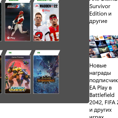
Survivor
Edition и
другие
Новые
награды
подписчи
EA Play в
Battlefield
2042, FIFA 
и других
играх