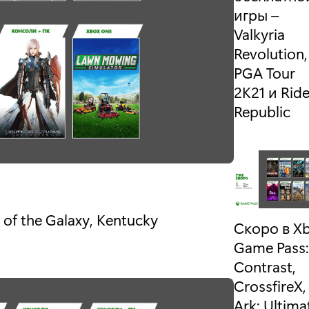
:
игры –
Valkyria
Revolution,
PGA Tour
2K21 и Ride
Republic
of the Galaxy, Kentucky
Скоро в X
Game Pass:
Contrast,
CrossfireX,
Ark: Ultima