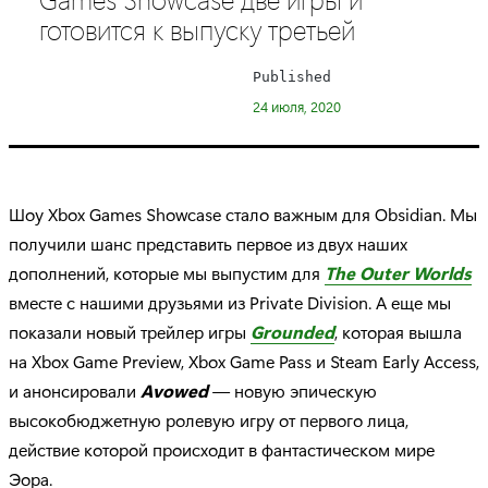
e
готовится к выпуску третьей
g
o
Published
r
24 июля, 2020
y
:
Шоу Xbox Games Showcase стало важным для Obsidian. Мы
получили шанс представить первое из двух наших
дополнений, которые мы выпустим для
The
Outer
Worlds
вместе с нашими друзьями из Private Division. А еще мы
показали новый трейлер игры
Grounded
, которая вышла
на Xbox Game Preview, Xbox Game Pass и Steam Early Access,
и анонсировали
Avowed
— новую эпическую
высокобюджетную ролевую игру от первого лица,
действие которой происходит в фантастическом мире
Эора.