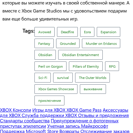
которые вы можете изучать в своей собственной манере. А
вместе с Xbox Game Studios мы с удовольствием подарим
вам еще больше удивительных игр.
Tags:
Avowed
Deadfire
Eora
Expansion
Fantasy
Grounded
Murder on Eridanos
Obsidian
Obsidian Entertainment
Peril on Gorgon
Pillars of Eternity
RPG
Sci-Fi
survival
The Outer Worlds
Xbox Games Showcase
выживание
приключение
XBOX Консоли
Игры для XBOX
XBOX Game Pass
Аксессуары
для XBOX
Служба поддержки XBOX
Отзывы и предложения
Стандарты сообщества
Предупреждение о фотогенных
приступах эпилепсии
Учетная запись Майкрософт
Поддержка Microsoft Store
Возвраты
Отслеживание заказов