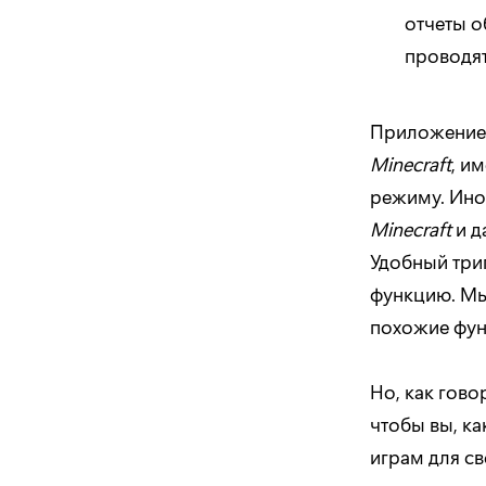
отчеты о
проводят
Приложение 
Minecraft
, и
режиму. Иног
Minecraft
и д
Удобный три
функцию. Мы
похожие фун
Но, как гово
чтобы вы, ка
играм для с