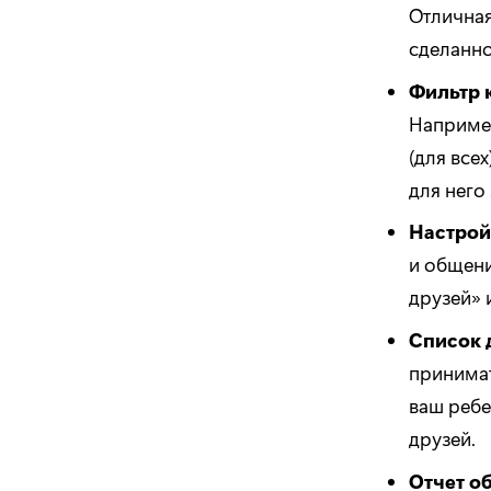
Отличная
сделанно
Фильтр 
Например
(для все
для него
Настрой
и общени
друзей» 
Список 
принимат
ваш ребе
друзей.
Отчет о