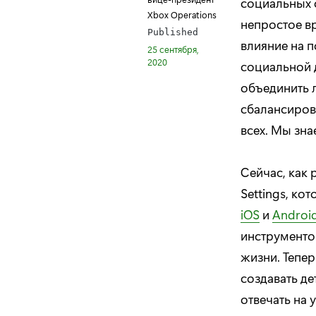
социальных 
Xbox Operations
непростое в
Published
влияние на 
25 сентября,
2020
социальной 
объединить 
сбалансиров
всех. Мы зна
Сейчас, как 
Settings, к
iOS
и
Androi
инструменто
жизни. Тепер
создавать д
отвечать на 