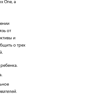
x One, а
жении
язь от
ективы и
бщить о трех
й.
 ребенка.
а.
ьное
вателей.