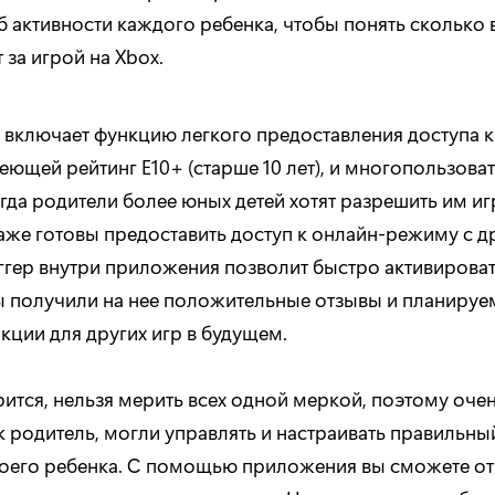
б активности каждого ребенка, чтобы понять сколько
 за игрой на Xbox.
включает функцию легкого предоставления доступа к
меющей рейтинг E10+ (старше 10 лет), и многопользов
да родители более юных детей хотят разрешить им иг
аже готовы предоставить доступ к онлайн-режиму с д
ггер внутри приложения позволит быстро активироват
 получили на нее положительные отзывы и планируе
кции для других игр в будущем.
рится, нельзя мерить всех одной меркой, поэтому оче
к родитель, могли управлять и настраивать правильны
воего ребенка. С помощью приложения вы сможете от