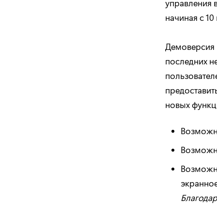
управления в
начиная с 10 
Демоверсия 
последних н
пользовател
предоставит
новых функци
Возможно
Возможно
Возможно
экранно
Благодар