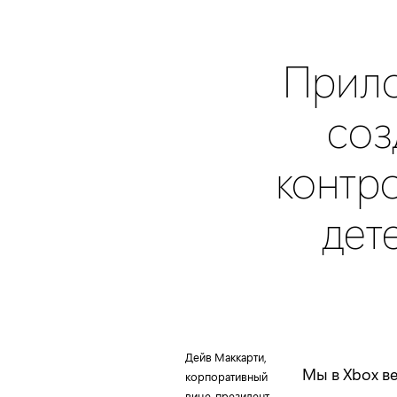
Прило
соз
контр
дет
Дейв Маккарти,
Мы в Xbox ве
корпоративный
вице-президент