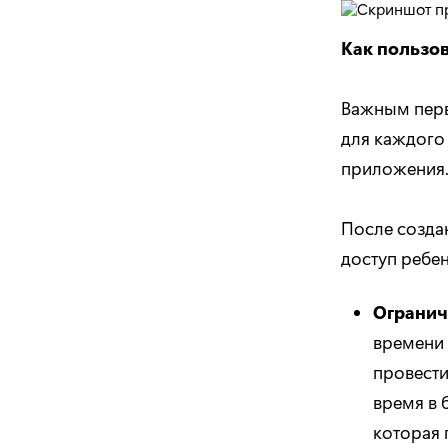
Как пользов
Важным перв
для каждого
приложения. 
После созда
доступ ребен
Огранич
времени 
провести
время в 
которая 