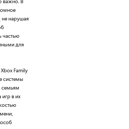
о важно. В
ромное
,
не нарушая
об
ь частью
пными для
 Xbox Family
ые системы
ю семьям
игр в их
гкостью
емени,
пособ