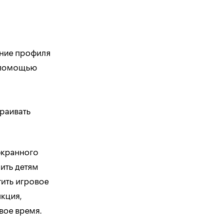
ание профиля
с помощью
раивать
экранного
ить детям
тить игровое
нкция,
вое время.