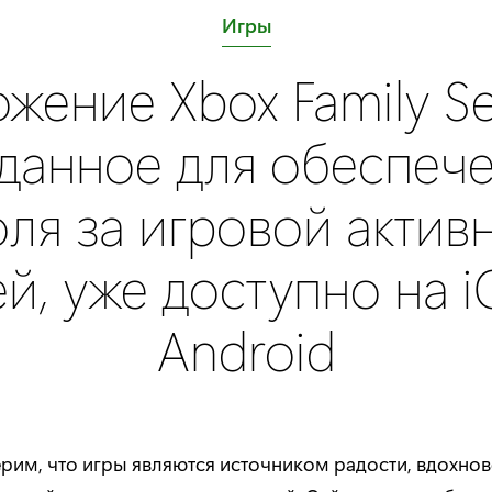
C
Игры
a
жение Xbox Family Set
t
e
данное для обеспеч
g
o
оля за игровой актив
r
y
ей, уже доступно на i
:
Android
рим, что игры являются источником радости, вдохнов