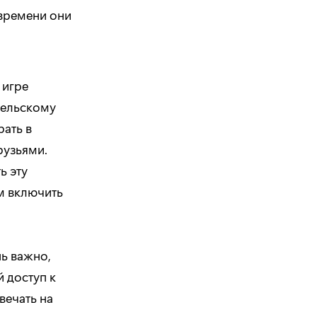
 времени они
 игре
ательскому
рать в
рузьями.
ь эту
м включить
нь важно,
й доступ к
вечать на