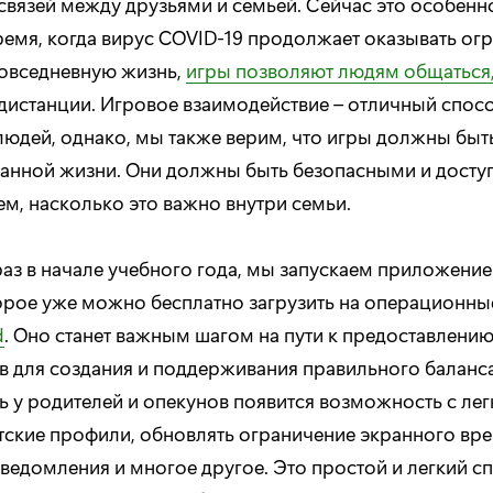
связей между друзьями и семьей. Сейчас это особенн
ремя, когда вирус COVID-19 продолжает оказывать ог
повседневную жизнь,
игры позволяют людям общаться
дистанции. Игровое взаимодействие – отличный спос
людей, однако, мы также верим, что игры должны быт
анной жизни. Они должны быть безопасными и досту
ем, насколько это важно внутри семьи.
раз в начале учебного года, мы запускаем приложение
оторое уже можно бесплатно загрузить на операционн
d
. Оно станет важным шагом на пути к предоставлени
в для создания и поддерживания правильного баланса 
ь у родителей и опекунов появится возможность с ле
етские профили, обновлять ограничение экранного вр
уведомления и многое другое. Это простой и легкий с