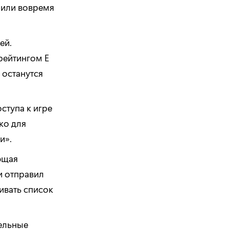
 или вовремя
ей.
рейтингом E
 останутся
ступа к игре
ко для
и».
ющая
и отправил
ивать список
ельные