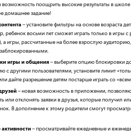
 возможность поощрить высокие результаты в школе
е домашнее задание!
контента
– установите фильтры на основе возраста дет
, ребенок восьми лет сможет играть только в игры с 
х), а игры, рассчитанные на более взрослую аудиторию,
 заблокированными.
ки игры и общения
– выберите опцию блокировки до
ю с другими пользователями, установите лимит «толь
или дайте разрешение детям постарше играть со «всем
друзей
– новая возможность в приложении, позволя
ь или отклонять заявки в друзья, которые получил ил
нок. В дополнение к этому родители смогут просматр
б активности
– просматривайте ежедневные и еженед