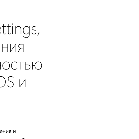
tings,
ения
ностью
OS и
ения и