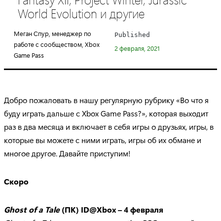
e
World Evolution и другие
g
o
Меган Спур, менеджер по
Published
r
работе с сообществом, Xbox
2 февраля, 2021
y
Game Pass
:
Добро пожаловать в нашу регулярную рубрику «Во что я
буду играть дальше с Xbox Game Pass?», которая выходит
раз в два месяца и включает в себя игры о друзьях, игры, в
которые вы можете с ними играть, игры об их обмане и
многое другое. Давайте приступим!
Скоро
Ghost of a Tale
(ПК) ID@Xbox – 4 февраля