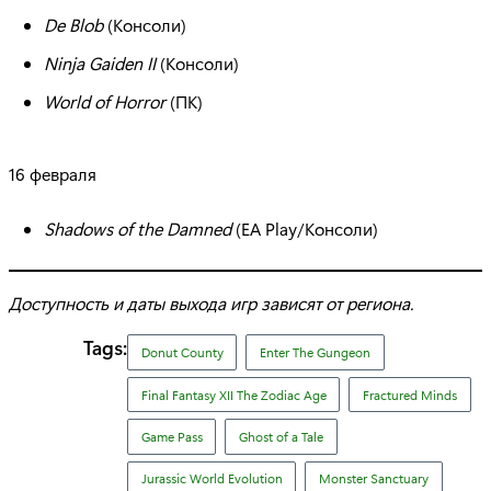
De Blob
(Консоли)
Ninja Gaiden II
(Консоли)
World of Horror
(ПК)
16 февраля
Shadows of the Damned
(EA Play/Консоли)
Доступность и даты выхода игр зависят от региона.
Tags:
Donut County
Enter The Gungeon
Final Fantasy XII The Zodiac Age
Fractured Minds
Game Pass
Ghost of a Tale
Jurassic World Evolution
Monster Sanctuary