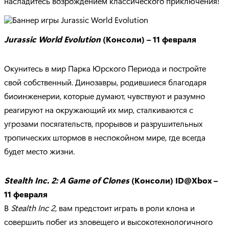
насладитесь возрождением классического приключения!
Jurassic
World
Evolution
(Консоли) – 11 февраля
Окунитесь в мир Парка Юрского Периода и постройте
свой собственный. Динозавры, родившиеся благодаря
биоинженерии, которые думают, чувствуют и разумно
реагируют на окружающий их мир, сталкиваются с
угрозами посягательств, прорывов и разрушительных
тропических штормов в неспокойном мире, где всегда
будет место жизни.
Stealth
Inc
. 2:
A
Game
of
Clones
(Консоли)
ID
@
Xbox
–
11 февраля
В
Stealth
Inc
2
, вам предстоит играть в роли клона и
совершить побег из зловещего и высокотехнологичного