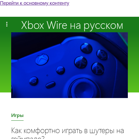
Перейти к основному контенту
Xbox Wire на русском
C
Игры
a
Как комфортно играть в шутеры на
t
геймпаде?