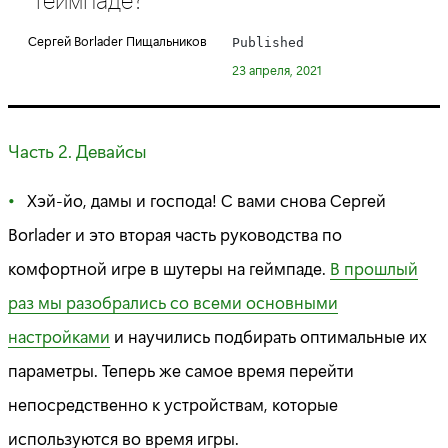
e
g
Сергей Borlader Пищальников
Published
o
23 апреля, 2021
r
y
:
Часть 2. Девайсы
Хэй-йо, дамы и господа! С вами снова Сергей
Borlader и это вторая часть руководства по
комфортной игре в шутеры на геймпаде.
В прошлый
раз мы разобрались со всеми основными
настройками
и научились подбирать оптимальные их
параметры. Теперь же самое время перейти
непосредственно к устройствам, которые
используются во время игры.