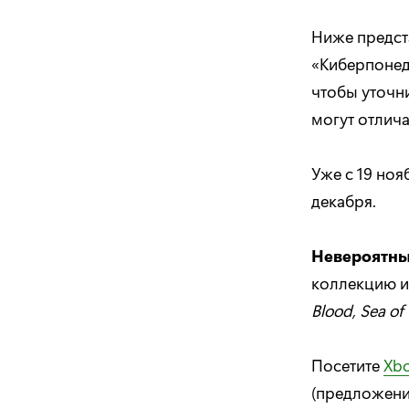
Ниже предст
«Киберпонед
чтобы уточни
могут отлича
Уже с 19 ноя
декабря.
Невероятны
коллекцию и
Blood
,
Sea
of
Посетите
Xb
(предложения