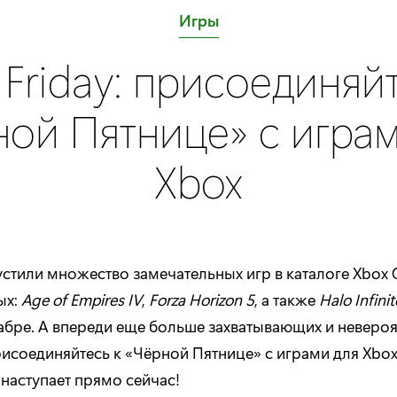
C
Игры
a
 Friday: присоединяй
t
e
ной Пятнице» с играм
g
o
Xbox
r
y
:
стили множество замечательных игр в каталоге Xbox 
ых:
Age of Empires IV
,
Forza Horizon 5
, а также
Halo Infinit
кабре. А впереди еще больше захватывающих и неверо
рисоединяйтесь к «Чёрной Пятнице» с играми для Xbox
наступает прямо сейчас!