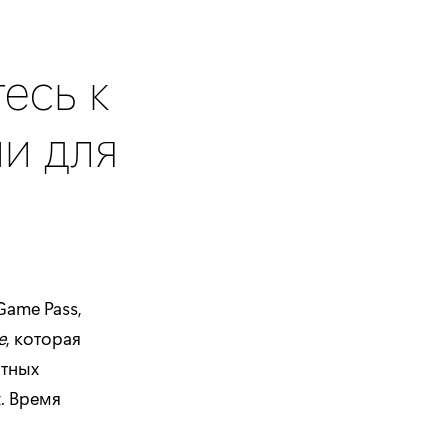
тесь к
и для
Game Pass,
e
, которая
ятных
. Время