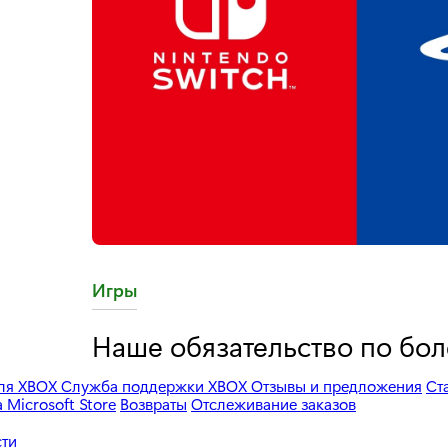
C
Игры
a
Наше обязательство по бол
t
e
для XBOX
Служба поддержки XBOX
Отзывы и предложения
Ст
Microsoft Store
Возвраты
Отслеживание заказов
g
o
сти