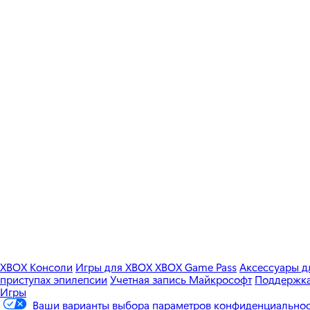
XBOX Консоли
Игры для XBOX
XBOX Game Pass
Аксессуары 
приступах эпилепсии
Учетная запись Майкрософт
Поддержка 
Игры
Ваши варианты выбора параметров конфиденциально