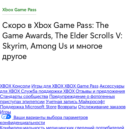
C
Xbox Game Pass
a
Скоро в Xbox Game Pass: The
t
Game Awards, The Elder Scrolls V:
e
g
Skyrim, Among Us и многое
o
другое
r
y
:
XBOX Консоли
Игры для XBOX
XBOX Game Pass
Аксессуары
для XBOX
Служба поддержки XBOX
Отзывы и предложения
Стандарты сообщества
Предупреждение о фотогенных
приступах эпилепсии
Учетная запись Майкрософт
Поддержка Microsoft Store
Возвраты
Отслеживание заказов
Игры
Ваши варианты выбора параметров
конфиденциальности
Конфиденциальность медицинских сведений потребителей