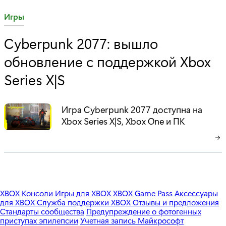
C
Игры
a
Cyberpunk 2077: вышло
t
обновление с поддержкой Xbox
e
g
Series X|S
o
r
Игра Cyberpunk 2077 доступна на
y
Xbox Series X|S, Xbox One и ПК
:
XBOX Консоли
Игры для XBOX
XBOX Game Pass
Аксессуары
для XBOX
Служба поддержки XBOX
Отзывы и предложения
Стандарты сообщества
Предупреждение о фотогенных
приступах эпилепсии
Учетная запись Майкрософт