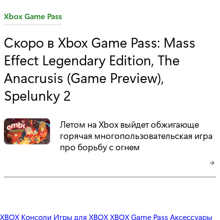
C
Xbox Game Pass
a
Скоро в Xbox Game Pass: Mass
t
Effect Legendary Edition, The
e
g
Anacrusis (Game Preview),
o
Spelunky 2
r
y
:
Летом на Xbox выйдет обжигающе
горячая многопользовательская игра
про борьбу с огнем
XBOX Консоли
Игры для XBOX
XBOX Game Pass
Аксессуары