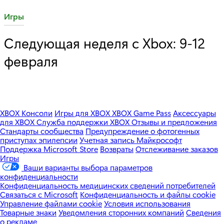
C
Игры
a
Следующая неделя с Xbox: 9-12
t
февраля
e
g
o
r
y
XBOX Консоли
Игры для XBOX
XBOX Game Pass
Аксессуары
для XBOX
Служба поддержки XBOX
Отзывы и предложения
:
Стандарты сообщества
Предупреждение о фотогенных
приступах эпилепсии
Учетная запись Майкрософт
Поддержка Microsoft Store
Возвраты
Отслеживание заказов
Игры
Ваши варианты выбора параметров
конфиденциальности
Конфиденциальность медицинских сведений потребителей
Связаться с Microsoft
Конфиденциальность и файлы cookie
Управление файлами cookie
Условия использования
Товарные знаки
Уведомления сторонних компаний
Сведения
о рекламе