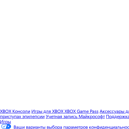
XBOX Консоли
Игры для XBOX
XBOX Game Pass
Аксессуары 
приступах эпилепсии
Учетная запись Майкрософт
Поддержка 
Игры
Ваши варианты выбора параметров конфиденциально