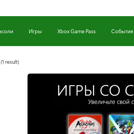
нсоли
Игры
Xbox Game Pass
События
e
(1 result)