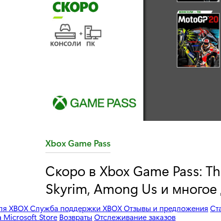
C
Xbox Game Pass
a
Скоро в Xbox Game Pass: The
t
Skyrim, Among Us и многое
e
g
для XBOX
Служба поддержки XBOX
Отзывы и предложения
Ст
o
Microsoft Store
Возвраты
Отслеживание заказов