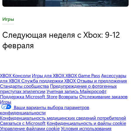
C
Игры
a
Следующая неделя с Xbox: 9-12
t
февраля
e
g
o
r
y
XBOX Консоли
Игры для XBOX
XBOX Game Pass
Аксессуары
для XBOX
Служба поддержки XBOX
Отзывы и предложения
:
Стандарты сообщества
Предупреждение о фотогенных
приступах эпилепсии
Учетная запись Майкрософт
Поддержка Microsoft Store
Возвраты
Отслеживание заказов
Игры
Ваши варианты выбора параметров
конфиденциальности
Конфиденциальность медицинских сведений потребителей
Связаться с Microsoft
Конфиденциальность и файлы cookie
Управление файлами cookie
Условия использования