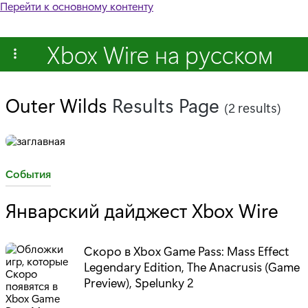
Перейти к основному контенту
Xbox Wire на русском
Outer Wilds
Results Page
(2 results)
C
События
a
Январский дайджест Xbox Wire
t
e
g
Скоро в Xbox Game Pass: Mass Effect
Legendary Edition, The Anacrusis (Game
o
Preview), Spelunky 2
r
y