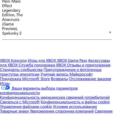
:
XBOX Консоли
Игры для XBOX
XBOX Game Pass
Аксессуары
для XBOX
Служба поддержки XBOX
Отзывы и предложения
Стандарты сообщества
Предупреждение о фотогенных
приступах эпилепсии
Учетная запись Майкрософт
Поддержка Microsoft Store
Возвраты
Отслеживание заказов
Игры
Ваши варианты выбора параметров
конфиденциальности
Конфиденциальность медицинских сведений потребителей
Связаться с Microsoft
Конфиденциальность и файлы cookie
Управление файлами cookie
Условия использования
Товарные знаки
Уведомления сторонних компаний
Сведения