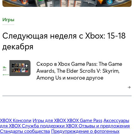
C
Игры
a
Следующая неделя с Xbox: 15-18
t
декабря
e
g
o
Скоро в Xbox Game Pass: The Game
r
Awards, The Elder Scrolls V: Skyrim,
y
Among Us и многое другое
:
XBOX Консоли
Игры для XBOX
XBOX Game Pass
Аксессуары
для XBOX
Служба поддержки XBOX
Отзывы и предложения
Стандарты сообщества
Предупреждение о фотогенных