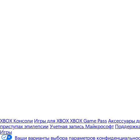
XBOX Консоли
Игры для XBOX
XBOX Game Pass
Аксессуары 
приступах эпилепсии
Учетная запись Майкрософт
Поддержка 
Игры
Ваши варианты выбора параметров конфиденциально