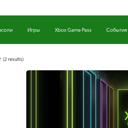
нсоли
Игры
Xbox Game Pass
События
e
(2 results)