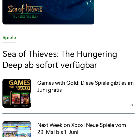
K
Spiele
a
Sea of Thieves: The Hungering
t
Deep ab sofort verfügbar
e
g
o
Games with Gold: Diese Spiele gibt es im
r
Juni gratis
i
e
:
Next Week on Xbox: Neue Spiele vom
29. Mai bis 1. Juni