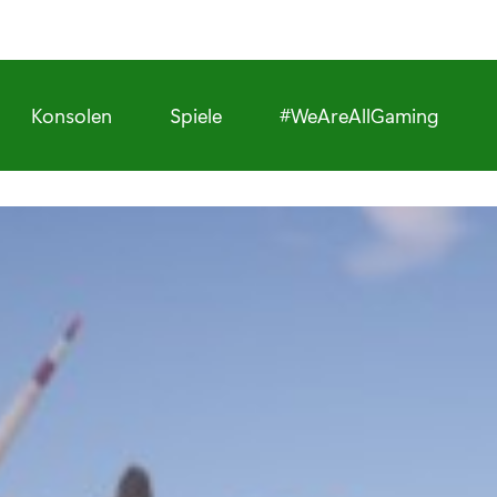
Konsolen
Spiele
#WeAreAllGaming