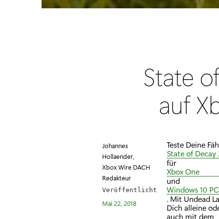
State o
auf X
Teste Deine Fä
Johannes
State of Decay 
Hollaender,
für
Xbox Wire DACH
Xbox One
Redakteur
und
Windows 10 PC
Veröffentlicht
. Mit Undead L
Mai 22, 2018
Dich alleine od
auch mit dem