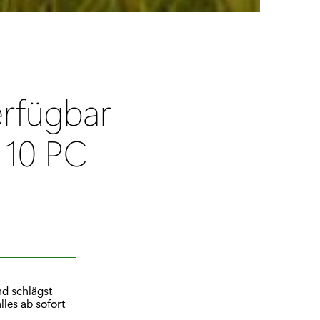
erfügbar
 10 PC
nd schlägst
lles ab sofort