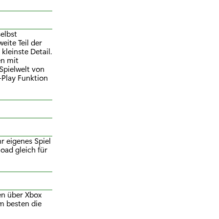
elbst
eite Teil der
kleinste Detail.
en mit
Spielwelt von
-Play Funktion
hr eigenes Spiel
oad gleich für
en über Xbox
m besten die