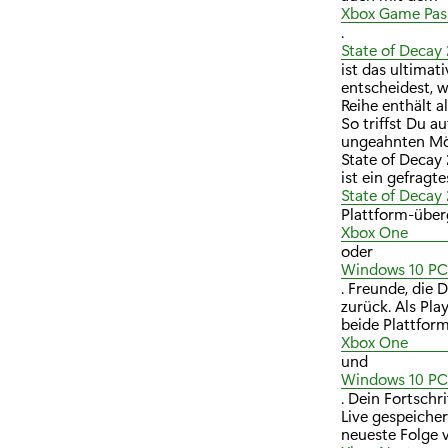
Xbox Game Pas
.
State of Decay 
ist das ultimat
entscheidest, w
Reihe enthält a
So triffst Du a
ungeahnten Mög
State of Decay
ist ein gefragt
State of Decay 
Plattform-über
Xbox One
oder
Windows 10 PC
. Freunde, die 
zurück. Als Pla
beide Plattfor
Xbox One
und
Windows 10 PC
. Dein Fortsch
Live gespeiche
neueste Folge 