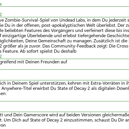
s
2
ive Zombie-Survival-Spiel von Undead Labs, in dem Du jederzeit s
ie Du in der offenen, post-apokalyptischen Welt überlebst. Der zw
lle beliebten Features des Vorgängers und verfeinert diese bis ins 
uf einzigartige Überlebende und erlebst tiefergehende Geschicht
lichkeiten, Deine Gemeinschaft zu managen. Zusätzlich ist die 
 2 größer als je zuvor. Das Community-Feedback zeigt: Die Cross
es Feature. Ab sofort spielst Du deshalb
2
greifend mit Deinen Freunden auf
Dich in Deinem Spiel unterstützen, kehren mit Extra-Vorräten in i
y Anywhere-Titel erwirbst Du State of Decay 2 als digitalen Downl
men:
ritt und Dein Gamerscore wird auf beiden Versionen gleichermaß
rt. Um Dich auf State of Decay 2 einzustimmen, schaust Du Dir a
von