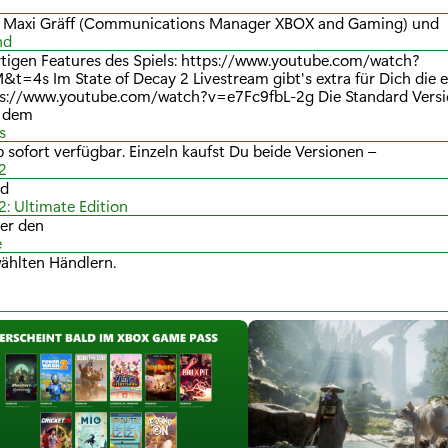
ht Maxi Gräff (Communications Manager XBOX and Gaming) und
nd
rtigen Features des Spiels: https://www.youtube.com/watch?
t=4s Im State of Decay 2 Livestream gibt's extra für Dich die 
tps://www.youtube.com/watch?v=e7Fc9fbL-2g Die Standard Versi
t dem
s
b sofort verfügbar. Einzeln kaufst Du beide Versionen –
2
nd
2: Ultimate Edition
ber den
e
ählten Händlern.