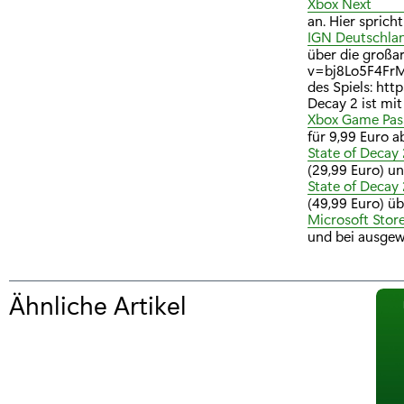
Xbox Next
an. Hier spric
IGN Deutschla
über die großa
v=bj8Lo5F4FrM&
des Spiels: ht
Decay 2 ist mi
Xbox Game Pas
für 9,99 Euro a
State of Decay 
(29,99 Euro) u
State of Decay 
(49,99 Euro) ü
Microsoft Stor
und bei ausgew
Ähnliche Artikel
f
ü
r
"