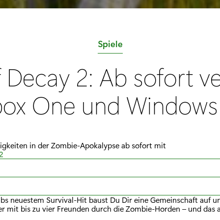
K
Spiele
a
f Decay 2: Ab sofort v
t
e
box One und Windows
g
o
r
higkeiten in der Zombie-Apokalypse ab sofort mit
i
2
e
:
abs neuestem Survival-Hit baust Du Dir eine Gemeinschaft auf u
er mit bis zu vier Freunden durch die Zombie-Horden – und das a