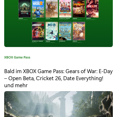
"
X
b
o
x
G
K
XBOX Game Pass
a
a
t
m
Bald im XBOX Game Pass: Gears of War: E-Day
e
– Open Beta, Cricket 26, Date Everything!
e
g
und mehr
o
P
r
i
a
e
s
: