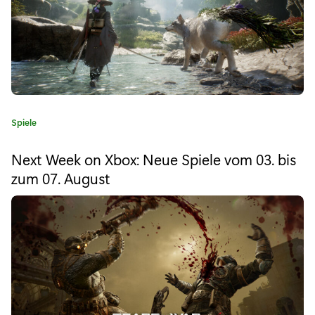
s
:
1
6
n
K
Spiele
e
a
u
t
Next Week on Xbox: Neue Spiele vom 03. bis
e
e
zum 07. August
g
o
T
r
i
i
e
t
:
e
l