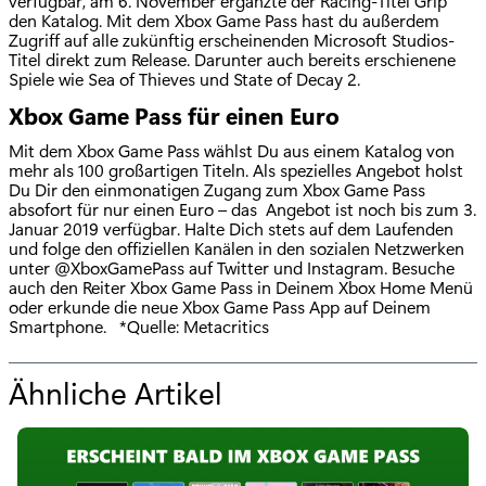
verfügbar, am 6. November ergänzte der Racing-Titel Grip
den Katalog. Mit dem Xbox Game Pass hast du außerdem
Zugriff auf alle zukünftig erscheinenden Microsoft Studios-
Titel direkt zum Release. Darunter auch bereits erschienene
Spiele wie Sea of Thieves und State of Decay 2.
Xbox Game Pass für einen Euro
Mit dem Xbox Game Pass wählst Du aus einem Katalog von
mehr als 100 großartigen Titeln. Als spezielles Angebot holst
Du Dir den einmonatigen Zugang zum Xbox Game Pass
absofort für nur einen Euro – das Angebot ist noch bis zum 3.
Januar 2019 verfügbar. Halte Dich stets auf dem Laufenden
und folge den offiziellen Kanälen in den sozialen Netzwerken
unter @XboxGamePass auf Twitter und Instagram. Besuche
auch den Reiter Xbox Game Pass in Deinem Xbox Home Menü
oder erkunde die neue Xbox Game Pass App auf Deinem
Smartphone. *Quelle: Metacritics
Ähnliche Artikel
f
ü
r