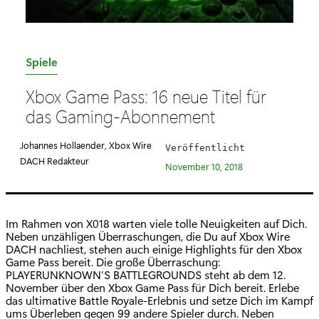
K
Spiele
a
Xbox Game Pass: 16 neue Titel für
t
das Gaming-Abonnement
e
g
Johannes Hollaender, Xbox Wire
Veröffentlicht
o
DACH Redakteur
November 10, 2018
r
i
e
Im Rahmen von X018 warten viele tolle Neuigkeiten auf Dich.
:
Neben unzähligen Überraschungen, die Du auf Xbox Wire
DACH nachliest, stehen auch einige Highlights für den Xbox
Game Pass bereit. Die große Überraschung:
PLAYERUNKNOWN’S BATTLEGROUNDS steht ab dem 12.
November über den Xbox Game Pass für Dich bereit. Erlebe
das ultimative Battle Royale-Erlebnis und setze Dich im Kampf
ums Überleben gegen 99 andere Spieler durch. Neben