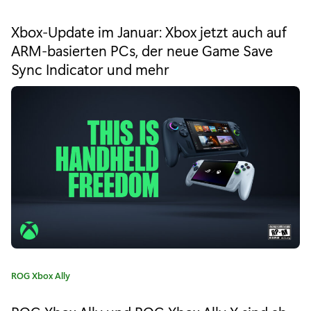
m
a
t
i
Xbox-Update im Januar: Xbox jetzt auch auf
e
ARM-basierten PCs, der neue Game Save
e
g
Sync Indicator und mehr
o
r
r
i
t
e
f
:
ü
r
X
b
o
K
ROG Xbox Ally
x
a
S
t