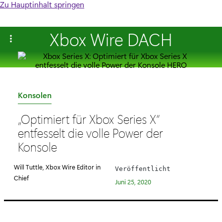
Zu Hauptinhalt springen
Xbox Wire DACH
K
Konsolen
a
„Optimiert für Xbox Series X“
t
entfesselt die volle Power der
e
Konsole
g
o
Will Tuttle, Xbox Wire Editor in
Veröffentlicht
r
Chief
Juni 25, 2020
i
e
: