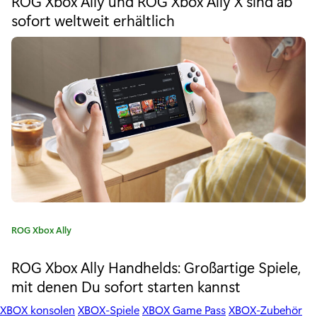
ROG Xbox Ally und ROG Xbox Ally X sind ab
e
e
sofort weltweit erhältlich
g
o
r
r
i
i
e
e
:
s
X
“
e
n
K
ROG Xbox Ally
t
a
t
ROG Xbox Ally Handhelds: Großartige Spiele,
f
e
mit denen Du sofort starten kannst
g
e
o
XBOX konsolen
XBOX-Spiele
XBOX Game Pass
XBOX-Zubehör