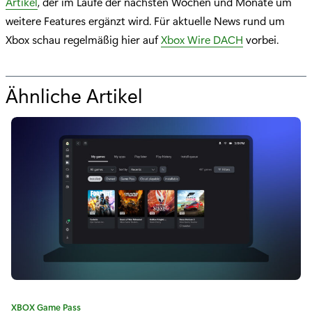
Artikel
, der im Laufe der nächsten Wochen und Monate um
weitere Features ergänzt wird. Für aktuelle News rund um
Xbox schau regelmäßig hier auf
Xbox Wire DACH
vorbei.
Ähnliche Artikel
f
ü
r
"
„
O
p
t
i
K
XBOX Game Pass