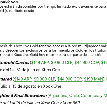
Conviction
egos estarán disponibles por tiempo limitado exclusivamente par
ld (suscríbete desde
resía de Xbox Live Gold tendrás acceso a la red multijugador má
s y descuentos exclusivos para los miembros Gold en los títulos 
críbete a Xbox Live Gold hoy mismo para ser parte de la acción!
Android Cactus
(
$149 ARP
,
$9 900 CLP
,
$44 900 COP
,
$1
e del 1 al 31 de julio en Xbox One
quared
(
$149 ARP
,
$9 900 CLP
,
$44 900 COP
,
$199 MXN
):
 julio al 15 de agosto en Xbox One
ighter 5 Final Showdown
(
Argentina
,
Chile
,
Colombia
y
M
e del 1 al 15 de julio en Xbox One y Xbox 360