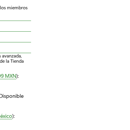
a los miembros
s avanzada,
de la Tienda
99 MXN
):
 Disponible
éxico
):