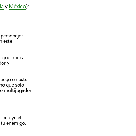
ia
y
México
):
 personajes
n este
os que nunca
dor y
juego en este
uno que solo
odo multijugador
incluye el
 tu enemigo.