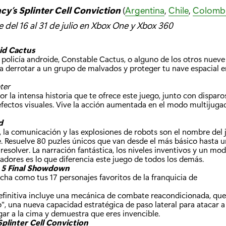
cy’s Splinter Cell Conviction
(
Argentina
,
Chile
,
Colomb
e del 16 al 31 de julio en Xbox One y Xbox 360
id Cactus
policía androide, Constable Cactus, o alguno de los otros nueve
a derrotar a un grupo de malvados y proteger tu nave espacial e
ter
 por la intensa historia que te ofrece este juego, junto con dispar
efectos visuales. Vive la acción aumentada en el modo multijuga
d
 la comunicación y las explosiones de robots son el nombre del 
. Resuelve 80 puzles únicos que van desde el más básico hasta 
 resolver. La narración fantástica, los niveles inventivos y un m
adores es lo que diferencia este juego de todos los demás.
r 5 Final Showdown
ucha como tus 17 personajes favoritos de la franquicia de
definitiva incluye una mecánica de combate reacondicionada, que 
, una nueva capacidad estratégica de paso lateral para atacar a
gar a la cima y demuestra que eres invencible.
plinter Cell Conviction