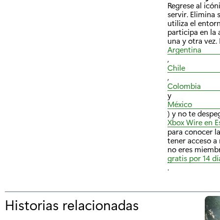
Regrese al icón
servir. Elimina
utiliza el ento
participa en la
una y otra vez
Argentina
,
Chile
,
Colombia
y
México
) y no te despe
Xbox Wire en E
para conocer la
tener acceso a 
no eres miembr
gratis por 14 dí
.
Historias relacionadas
p