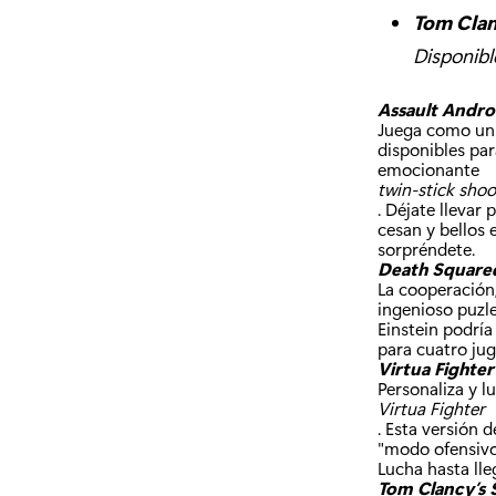
Tom Clan
Disponibl
Assault Andro
Juega como un 
disponibles par
emocionante
twin-stick shoo
. Déjate llevar
cesan y bellos 
sorpréndete.
Death Square
La cooperación,
ingenioso puzle
Einstein podría
para cuatro jug
Virtua Fighte
Personaliza y l
Virtua Fighter
. Esta versión 
"modo ofensivo"
Lucha hasta lle
Tom Clancy’s S