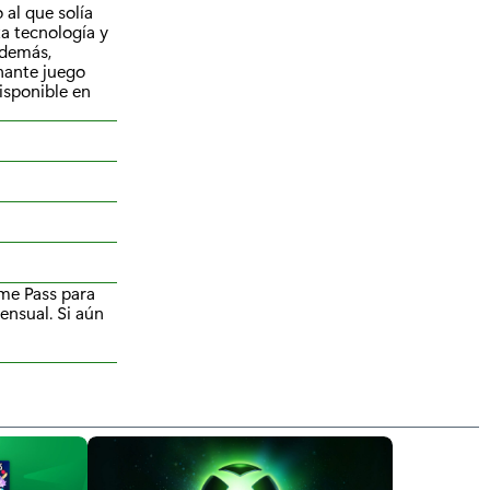
 al que solía
ta tecnología y
Además,
onante juego
isponible en
ame Pass para
ensual. Si aún