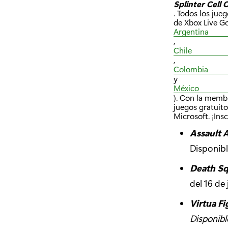
Splinter Cell 
. Todos los ju
de Xbox Live Go
Argentina
,
Chile
,
Colombia
y
México
). Con la memb
juegos gratuito
Microsoft. ¡Ins
Assault 
Disponibl
Death S
del 16 de
Virtua F
Disponibl