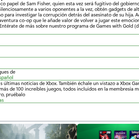
ico papel de Sam Fisher, quien esta vez será fugitivo del gobierno
 silenciosamente a varios oponentes a la vez, obtén gadgets de al
rno para investigar la corrupción detrás del asesinato de su hija. 
 aventura co-op que le añade valor de volver a jugar este emoci
. Entérate de más sobre nuestro programa de Games with Gold (d
gues de
spañol
s últimas noticias de Xbox. También échale un vistazo a Xbox G
más de 100 increíbles juegos, todos incluidos en la membresía m
o, pruébalo
as