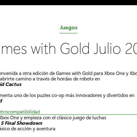
C
Juegos
a
mes with Gold Julio 2
t
e
g
o
envenida a otra edición de Games with Gold para Xbox One y Xbo
abrirte camino a través de hordas de robots en
r
id Cactus
í
menta uno de los puzles co-op más innovadores y divertidos en
a
d
:
retrocompatibilidad
Xbox One y empieza con el clásico juego de luchas
r 5 Final Showdown
lásico de acción y aventura