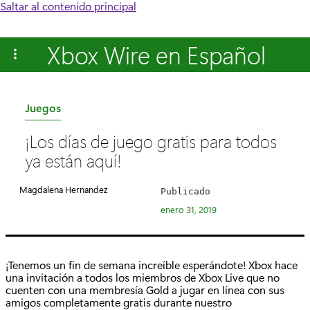
Saltar al contenido principal
Xbox Wire en Español
C
Juegos
a
¡Los días de juego gratis para todos
t
ya están aquí!
e
g
Magdalena Hernandez
Publicado
o
enero 31, 2019
r
í
a
¡Tenemos un fin de semana increíble esperándote! Xbox hace
:
una invitación a todos los miembros de Xbox Live que no
cuenten con una membresía Gold a jugar en línea con sus
amigos completamente gratis durante nuestro