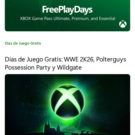
u
e
g
o
g
C
Días de Juego Gratis
a
r
t
Días de Juego Gratis: WWE 2K26, Polterguys
e
a
Possession Party y Wildgate
g
t
o
r
i
í
a
s
:
p
a
r