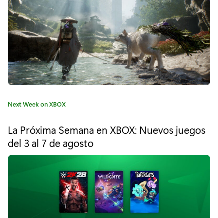
"
¡
L
o
s
d
C
Next Week on XBOX
í
a
t
a
La Próxima Semana en XBOX: Nuevos juegos
e
del 3 al 7 de agosto
s
g
o
d
r
í
e
a
j
: