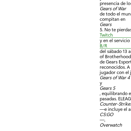
presencia de l
Gears of War
de todo el mun
compitan en
Gears
5. No te pierda
Twitch
y en el servici
B/R
del sábado 13 
of Brotherhood
de Gears Esport
reconocidos. A 
jugador con el 
Gears of War 4
y
Gears 5
, equilibrando 
pasadas. ELEAG
Counter-Strike:
—e incluye el 
CS:GO
—,
Overwatch
,