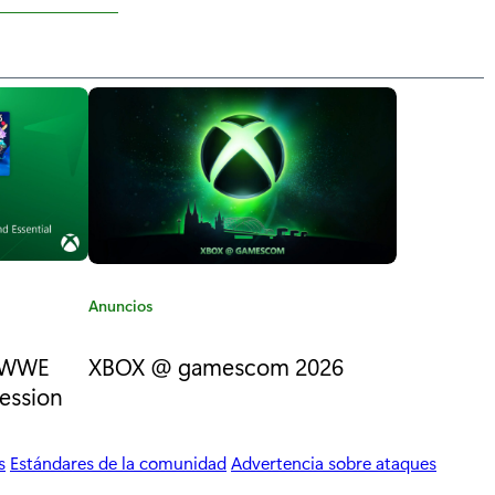
C
Anuncios
a
t
: WWE
XBOX @ gamescom 2026
e
session
g
o
r
s
Estándares de la comunidad
Advertencia sobre ataques
í