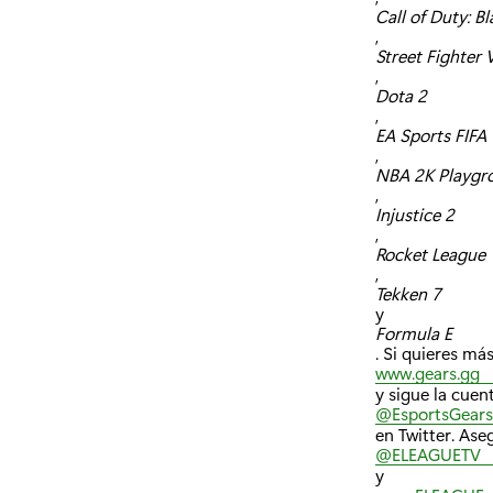
Call of Duty: B
,
Street Fighter 
,
Dota 2
,
EA Sports FIFA 
,
NBA 2K Playgr
,
Injustice 2
,
Rocket League
,
Tekken 7
y
Formula E
. Si quieres má
www.gears.gg
y sigue la cuen
@EsportsGears
en Twitter. Ase
@ELEAGUETV
y