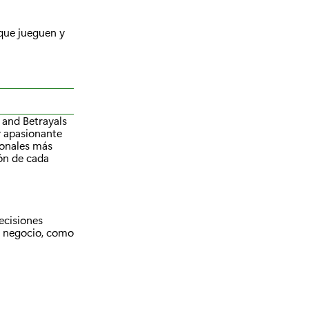
 que jueguen y
 and Betrayals
y apasionante
ionales más
ión de cada
ecisiones
l negocio, como