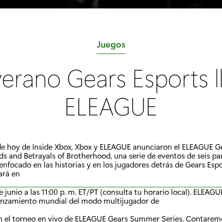
C
Juegos
a
verano Gears Esports l
t
e
ELEAGUE
g
o
r
 de hoy de Inside Xbox, Xbox y ELEAGUE anunciaron el ELEAGUE
í
ds and Betrayals of Brotherhood, una serie de eventos de seis pa
a
enfocado en las historias y en los jugadores detrás de Gears Espo
ará en
:
 de junio a las 11:00 p. m. ET/PT (consulta tu horario local). ELEA
lanzamiento mundial del modo multijugador de
n el torneo en vivo de ELEAGUE Gears Summer Series. Contarem