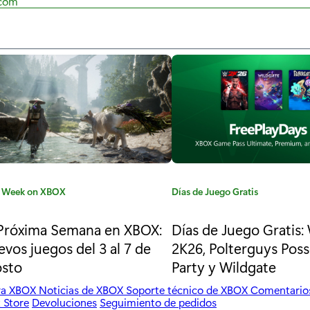
com
 Week on XBOX
C
Días de Juego Gratis
a
t
Próxima Semana en XBOX:
Días de Juego Gratis
e
vos juegos del 3 al 7 de
2K26, Polterguys Pos
g
osto
Party y Wildgate
o
r
ara XBOX
Noticias de XBOX
Soporte técnico de XBOX
Comentario
 Store
Devoluciones
Seguimiento de pedidos
í