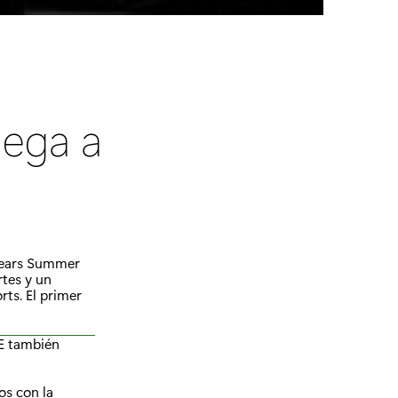
lega a
 Gears Summer
rtes y un
rts. El primer
GUE también
os con la