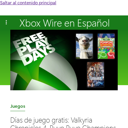
Saltar al contenido principal
Xbox Wire en Español
C
Juegos
a
Días de juego gratis: Valkyria
t
Chronicles 4, Puyo Puyo Champions