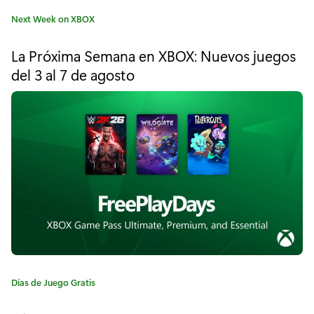
d
C
Next Week on XBOX
e
a
t
j
La Próxima Semana en XBOX: Nuevos juegos
e
del 3 al 7 de agosto
u
g
o
e
r
í
g
a
o
:
g
r
a
t
i
C
Días de Juego Gratis
a
s
t