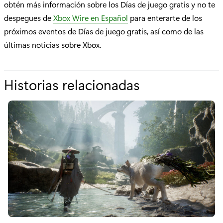
obtén más información sobre los Días de juego gratis y no te
despegues de
Xbox Wire en Español
para enterarte de los
próximos eventos de Días de juego gratis, así como de las
últimas noticias sobre Xbox.
Historias relacionadas
p
o
r
"
D
í
a
s