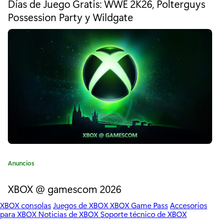
Días de Juego Gratis: WWE 2K26, Polterguys
e
:
Possession Party y Wildgate
g
V
o
r
a
í
a
l
:
k
y
r
i
a
C
Anuncios
C
a
t
XBOX @ gamescom 2026
h
e
r
XBOX consolas
Juegos de XBOX
XBOX Game Pass
Accesorios
g
para XBOX
Noticias de XBOX
Soporte técnico de XBOX
o