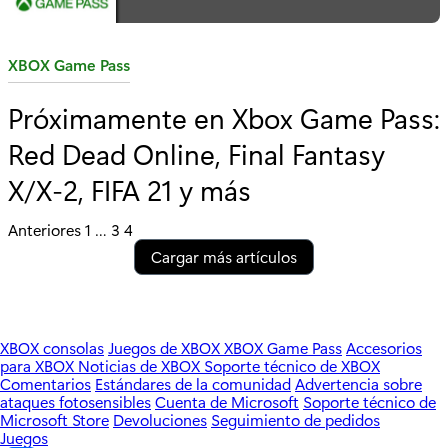
C
XBOX Game Pass
a
Próximamente en Xbox Game Pass:
t
Red Dead Online, Final Fantasy
e
g
X/X-2, FIFA 21 y más
o
r
P
Anteriores
1
…
3
4
í
Cargar más artículos
o
a
s
:
t
XBOX consolas
Juegos de XBOX
XBOX Game Pass
Accesorios
para XBOX
Noticias de XBOX
Soporte técnico de XBOX
s
Comentarios
Estándares de la comunidad
Advertencia sobre
ataques fotosensibles
Cuenta de Microsoft
Soporte técnico de
p
Microsoft Store
Devoluciones
Seguimiento de pedidos
Juegos