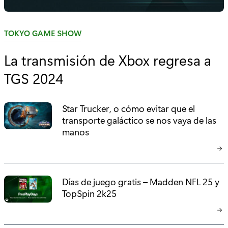
C
TOKYO GAME SHOW
a
La transmisión de Xbox regresa a
t
TGS 2024
e
g
o
Star Trucker, o cómo evitar que el
r
transporte galáctico se nos vaya de las
í
manos
a
:
Días de juego gratis – Madden NFL 25 y
TopSpin 2k25