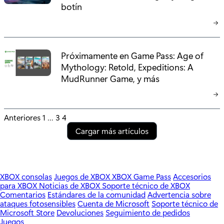
botín
Próximamente en Game Pass: Age of
Mythology: Retold, Expeditions: A
MudRunner Game, y más
P
Anteriores
1
…
3
4
Cargar más artículos
o
s
t
XBOX consolas
Juegos de XBOX
XBOX Game Pass
Accesorios
para XBOX
Noticias de XBOX
Soporte técnico de XBOX
s
Comentarios
Estándares de la comunidad
Advertencia sobre
ataques fotosensibles
Cuenta de Microsoft
Soporte técnico de
p
Microsoft Store
Devoluciones
Seguimiento de pedidos
Juegos