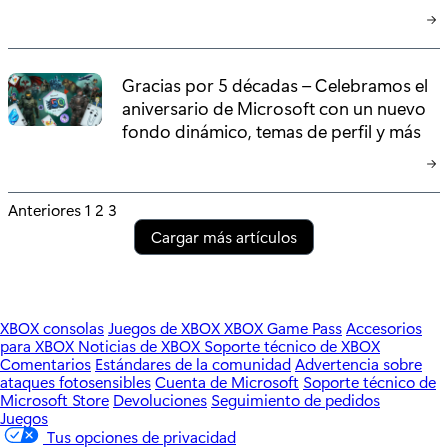
Gracias por 5 décadas – Celebramos el
aniversario de Microsoft con un nuevo
fondo dinámico, temas de perfil y más
P
Anteriores
1
2
3
Cargar más artículos
o
s
t
XBOX consolas
Juegos de XBOX
XBOX Game Pass
Accesorios
para XBOX
Noticias de XBOX
Soporte técnico de XBOX
s
Comentarios
Estándares de la comunidad
Advertencia sobre
ataques fotosensibles
Cuenta de Microsoft
Soporte técnico de
p
Microsoft Store
Devoluciones
Seguimiento de pedidos
Juegos
a
Tus opciones de privacidad