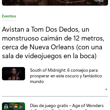
C
Eventos
a
Avistan a Tom Dos Dedos, un
t
monstruoso caimán de 12 metros,
e
g
cerca de Nueva Orleans (con una
o
sala de videojuegos en la boca)
r
í
a
South of Midnight: 6 consejos para
prosperar en este oscuro y fantástico
:
mundo
Días de juego gratis – Age of Wonders