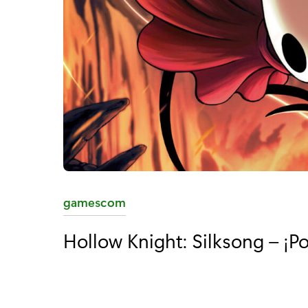
C
gamescom
a
Hollow Knight: Silksong – ¡Po
t
e
g
o