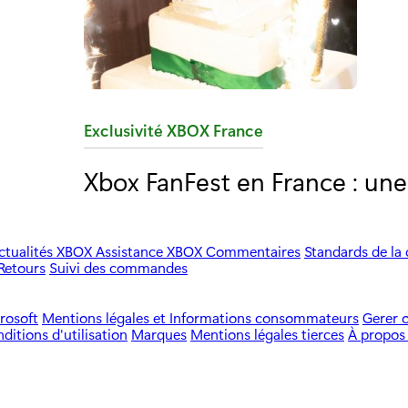
C
Exclusivité XBOX France
a
Xbox FanFest en France : une
t
é
g
ctualités XBOX
Assistance XBOX
Commentaires
Standards de l
o
Retours
Suivi des commandes
r
rosoft
Mentions légales et Informations consommateurs
Gerer 
i
ditions d'utilisation
Marques
Mentions légales tierces
À propos
e
: