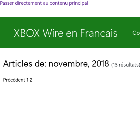
Passer directement au contenu principal
XBOX Wire en Francais
Co
Articles de: novembre, 2018
(13 résultats
P
Précédent
1
2
o
s
t
s
p