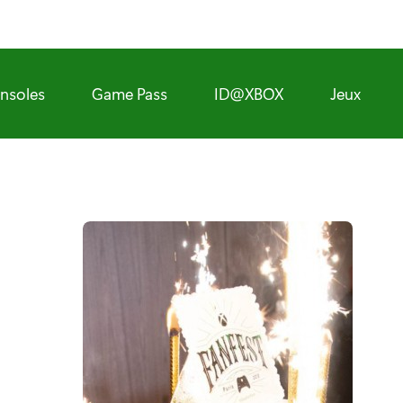
nsoles
Game Pass
ID@XBOX
Jeux
)