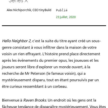
é
g
Alex Nichiporchik, CEO tinyBuild
Publié
o
23 juillet, 2020
r
i
e
:
Hello Neighbor 2,
c’est la suite du titre ayant créé un sous-
genre consistant à vous infiltrer dans la maison de votre
voisin un rien effrayant. L’histoire prend place directement
après les événements du premier opus, les joueuses et les
joueurs seront libre d’explorer un monde ouvert, à la
recherche de Mr Peterson (le fameux voisin), qui a
mystérieusement disparu, tout en étant poursuivis par un
être curieux ressemblant à un corbeau.
Bienvenue à
Raven Brooks
. Un endroit où les gens ont la
fâcheuse tendance de disparaître mystérieusement. Vous êtes