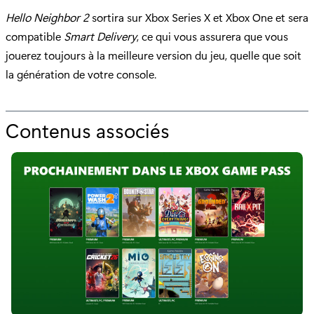
Hello Neighbor 2
sortira sur Xbox Series X et Xbox One et sera
compatible
Smart Delivery
, ce qui vous assurera que vous
jouerez toujours à la meilleure version du jeu, quelle que soit
la génération de votre console.
Contenus associés
p
o
u
r
"
H
e
l