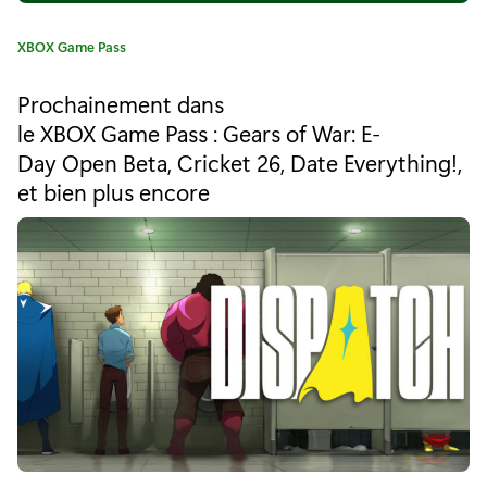
l
C
XBOX Game Pass
o
a
t
N
Prochainement dans
é
le XBOX Game Pass : Gears of War: E-
e
g
Day Open Beta, Cricket 26, Date Everything!,
o
i
r
et bien plus encore
i
g
e
h
:
b
o
r
2
s