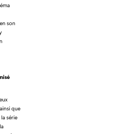
inéma
 en son
y
n
misé
jeux
 ainsi que
la série
la