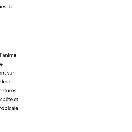
ues de
l'animé
te
nt sur
 leur
entures.
mpête et
tropicale