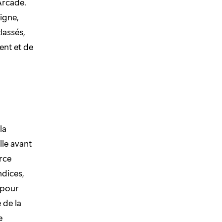
Arcade.
igne,
lassés,
ent et de
la
lle avant
rce
ndices,
s pour
 de la
e