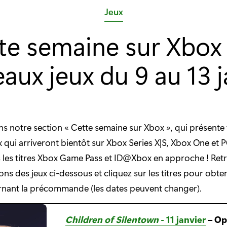
C
Jeux
a
te semaine sur Xbox :
t
é
aux jeux du 9 au 13 j
g
o
r
i
s notre section « Cette semaine sur Xbox », qui présente 
e
 qui arriveront bientôt sur Xbox Series X|S, Xbox One et
:
s les titres Xbox Game Pass et ID@Xbox en approche ! Ret
ons des jeux ci-dessous et cliquez sur les titres pour obte
rnant la précommande (les dates peuvent changer).
Children of Silentown
- 11 janvier
– Op