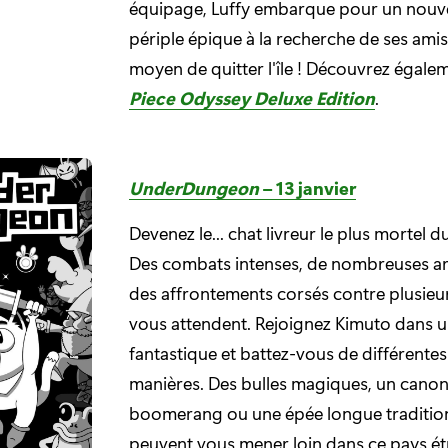
équipage, Luffy embarque pour un nouv
périple épique à la recherche de ses amis
moyen de quitter l'île ! Découvrez égale
Piece Odyssey Deluxe Edition
.
UnderDungeon
– 13 janvier
Devenez le... chat livreur le plus mortel 
Des combats intenses, de nombreuses a
des affrontements corsés contre plusieu
vous attendent. Rejoignez Kimuto dans
fantastique et battez-vous de différentes
manières. Des bulles magiques, un cano
boomerang ou une épée longue tradition
peuvent vous mener loin dans ce pays ét