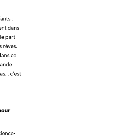
ants :
nent dans
le part
 rêves.
dans ce
rande
... c'est
pour
cience-