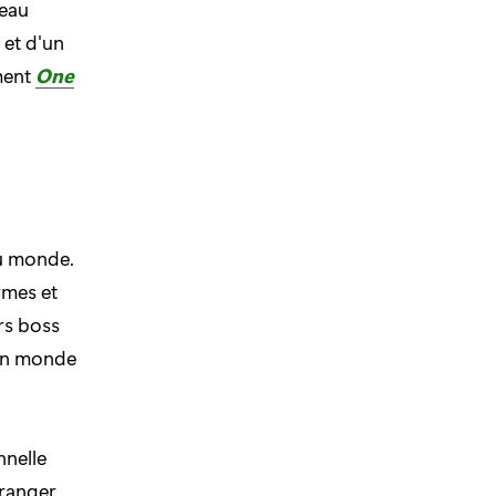
eau
 et d'un
ment
One
du monde.
rmes et
rs boss
 un monde
n
nelle
ranger.