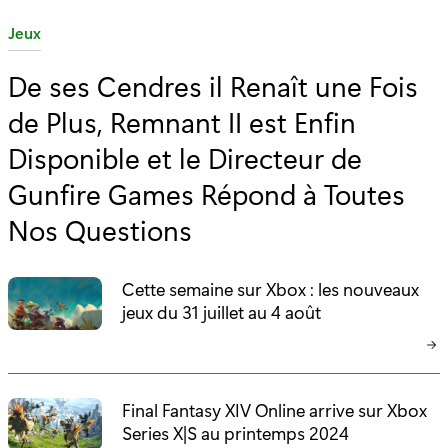
C
Jeux
a
De ses Cendres il Renaît une Fois
t
de Plus, Remnant II est Enfin
é
g
Disponible et le Directeur de
o
Gunfire Games Répond à Toutes
r
Nos Questions
i
e
:
Cette semaine sur Xbox : les nouveaux
jeux du 31 juillet au 4 août
Final Fantasy XIV Online arrive sur Xbox
Series X|S au printemps 2024