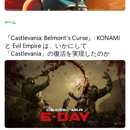
グ
ゾ
カ
ゲーム
プ
テ
ゴ
ラ
『Castlevania: Belmont’s Curse』: KONAMI
リ
と Evil Empire は、いかにして
イ
:
「Castlevania」の復活を実現したのか
マ
ル
』
が
X
b
o