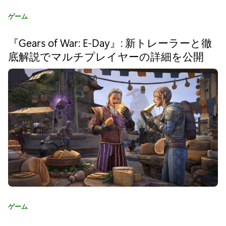
x
カ
ゲーム
G
テ
a
ゴ
『Gears of War: E-Day』: 新トレーラーと徹
リ
m
底解説でマルチプレイヤーの詳細を公開
:
e
P
a
s
s
で
コ
ン
カ
ゲーム
ソ
テ