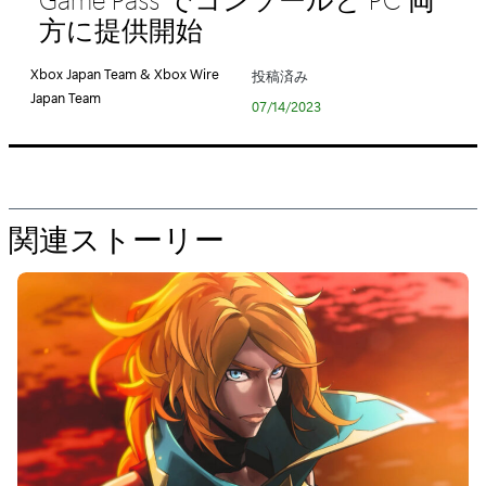
リ
方に提供開始
:
Xbox Japan Team & Xbox Wire
投稿済み
Japan Team
07/14/2023
関連ストーリー
の
た
め
の
"
『
エ