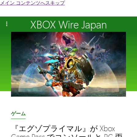
メイン コンテンツへスキップ
XBOX Wire Japan
カ
ゲーム
テ
『エグゾプライマル』が Xbox
ゴ
Game Pass でコンソールと PC 両