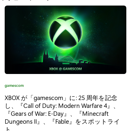
た
め
の
“
R
O
G
X
カ
gamescom
b
テ
XBOX が「gamescom」に: 25 周年を記念
ゴ
o
リ
し、『Call of Duty: Modern Warfare 4』、
x
:
『Gears of War: E-Day』、『Minecraft
A
Dungeons II』、『Fable』をスポットライ
ト