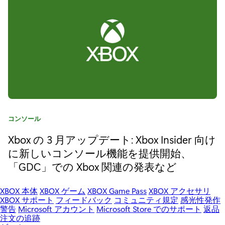
l
y
X
の
発
売
日
カ
コンソール
テ
が
Xbox の 3 月アップデート: Xbox Insider 向け
ゴ
リ
に新しいコンソール機能を提供開始、
1
:
「GDC」での Xbox 関連の発表など
0
月
XBOX 本体
XBOX ゲーム
XBOX Game Pass
XBOX アクセサリ
XBOX サポート
フィードバック
コミュニティ規定
感光性発作
1
警告
Microsoft アカウント
Microsoft Store でのサポート
返品
注文の追跡