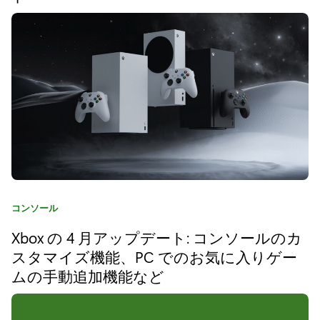
l
l
y
/
R
O
G
X
b
カ
コンソール
テ
o
Xbox の 4 月アップデート: コンソールのカ
ゴ
リ
スタマイズ機能、PC でのお気に入りゲー
x
:
ムの手動追加機能など
A
l