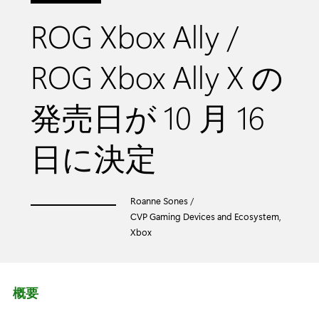
ROG Xbox Ally /
ROG Xbox Ally X の
発売日が 10 月 16
日に決定
Roanne Sones /
CVP Gaming Devices and Ecosystem,
Xbox
概要