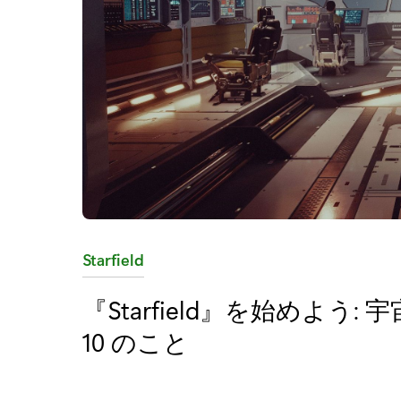
カ
Starfield
テ
『Starfield』を始めよ
ゴ
10 のこと
リ
: