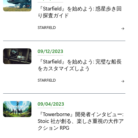
:
『Starfield』を始めよう: 惑星歩き回
り探査ガイド
カ
STARFIELD
テ
ゴ
リ
09/12/2023
:
『Starfield』を始めよう: 完璧な船長
をカスタマイズしよう
カ
STARFIELD
テ
ゴ
リ
09/04/2023
:
『Towerborne』開発者インタビュー:
Stoic 社が創る、楽しさ重視の大作ア
クション RPG