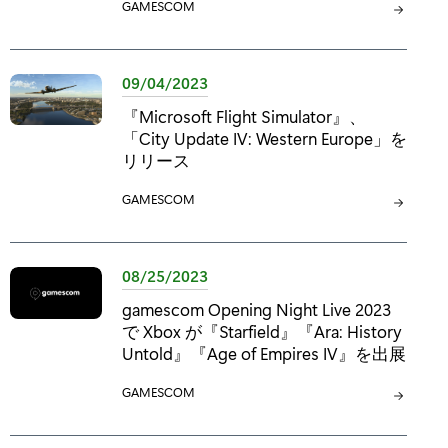
カ
GAMESCOM
テ
ゴ
リ
09/04/2023
:
『Microsoft Flight Simulator』、
「City Update IV: Western Europe」を
リリース
カ
GAMESCOM
テ
ゴ
リ
08/25/2023
:
gamescom Opening Night Live 2023
で Xbox が『Starfield』『Ara: History
Untold』『Age of Empires IV』を出展
カ
GAMESCOM
テ
ゴ