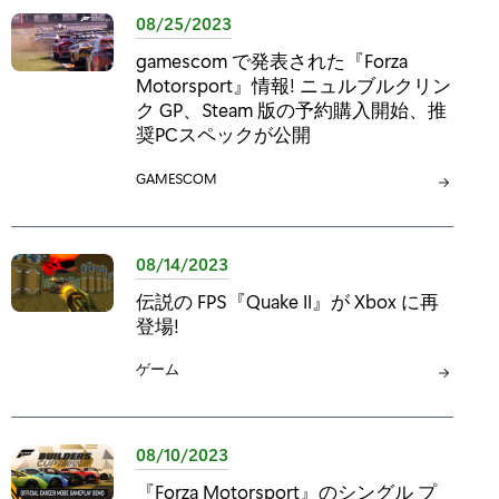
リ
08/25/2023
:
gamescom で発表された『Forza
Motorsport』情報! ニュルブルクリン
ク GP、Steam 版の予約購入開始、推
奨PCスペックが公開
カ
GAMESCOM
テ
ゴ
リ
08/14/2023
:
伝説の FPS『Quake II』が Xbox に再
登場!
カ
ゲーム
テ
ゴ
リ
08/10/2023
:
『Forza Motorsport』のシングル プ