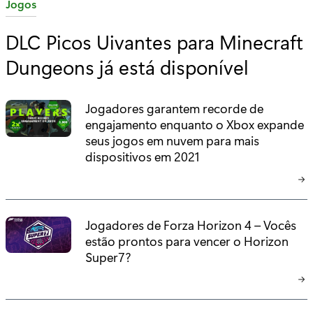
C
Jogos
a
DLC Picos Uivantes para Minecraft
t
Dungeons já está disponível
e
g
o
Jogadores garantem recorde de
r
engajamento enquanto o Xbox expande
i
seus jogos em nuvem para mais
a
dispositivos em 2021
:
Jogadores de Forza Horizon 4 – Vocês
estão prontos para vencer o Horizon
Super7?