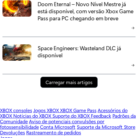
Doom Eternal – Novo Nível Mestre já
está disponível, com versão Xbox Game
Pass para PC chegando em breve
Space Engineers: Wasteland DLC já
disponível
Carregar mais artigos
XBOX consoles
Jogos XBOX
XBOX Game Pass
Acessórios do
XBOX
Notícias do XBOX
Suporte do XBOX
Feedback
Padrões da
Comunidade
Aviso de potenciais convulsões por
fotossensibilidade
Conta Microsoft
Suporte da Microsoft Store
Devoluções
Rastreamento de pedidos
Jogos