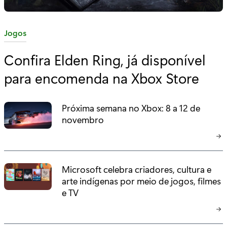
C
Jogos
a
Confira Elden Ring, já disponível
t
para encomenda na Xbox Store
e
g
o
Próxima semana no Xbox: 8 a 12 de
r
novembro
i
a
:
Microsoft celebra criadores, cultura e
arte indígenas por meio de jogos, filmes
e TV