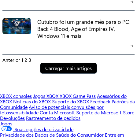
Outubro foi um grande mês para o PC:
Back 4 Blood, Age of Empires IV,
Windows 11 e mais
P
Anterior
1
2
3
Carregar mais artigos
o
s
t
XBOX consoles
Jogos XBOX
XBOX Game Pass
Acessórios do
XBOX
Notícias do XBOX
Suporte do XBOX
Feedback
Padrões da
s
Comunidade
Aviso de potenciais convulsões por
fotossensibilidade
Conta Microsoft
Suporte da Microsoft Store
p
Devoluções
Rastreamento de pedidos
Jogos
a
Suas opções de privacidade
Privacidade dos Dados de Saúde do Consumidor
Entre em