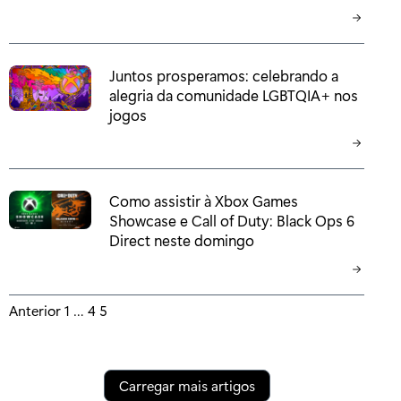
Juntos prosperamos: celebrando a
alegria da comunidade LGBTQIA+ nos
jogos
Como assistir à Xbox Games
Showcase e Call of Duty: Black Ops 6
Direct neste domingo
P
Anterior
1
…
4
5
o
s
Carregar mais artigos