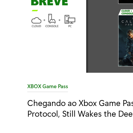
C
XBOX Game Pass
a
Chegando ao Xbox Game Pass:
t
Protocol, Still Wakes the De
e
g
o