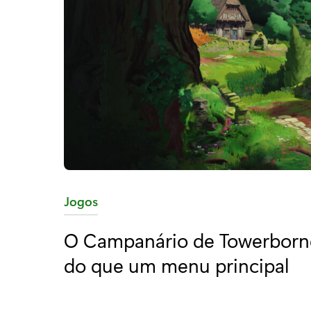
C
Jogos
a
O Campanário de Towerborne
t
do que um menu principal
e
g
o