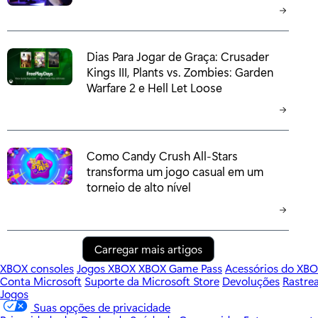
Dias Para Jogar de Graça: Crusader
Kings III, Plants vs. Zombies: Garden
Warfare 2 e Hell Let Loose
Como Candy Crush All-Stars
transforma um jogo casual em um
torneio de alto nível
Carregar mais artigos
XBOX consoles
Jogos XBOX
XBOX Game Pass
Acessórios do XB
Conta Microsoft
Suporte da Microsoft Store
Devoluções
Rastre
Jogos
Suas opções de privacidade