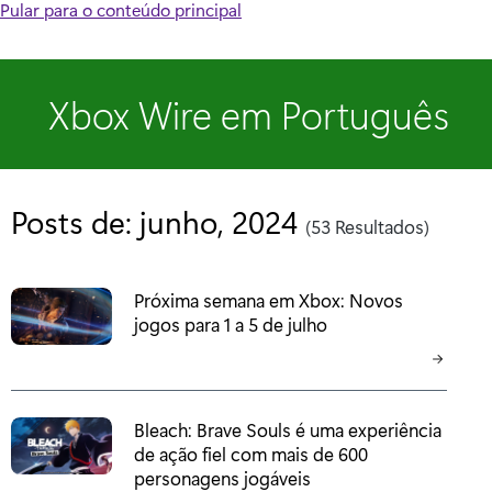
Pular para o conteúdo principal
Xbox Wire em Português
Posts de: junho, 2024
(53 Resultados)
Próxima semana em Xbox: Novos
jogos para 1 a 5 de julho
Bleach: Brave Souls é uma experiência
de ação fiel com mais de 600
personagens jogáveis