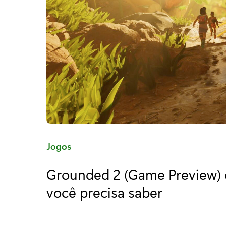
C
Jogos
a
Grounded 2 (Game Preview) 
t
você precisa saber
e
g
o