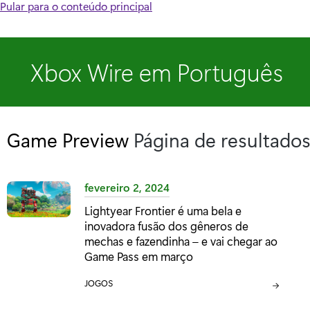
Pular para o conteúdo principal
Xbox Wire em Português
Game Preview
Página de resultado
fevereiro 2, 2024
Lightyear Frontier é uma bela e
inovadora fusão dos gêneros de
mechas e fazendinha – e vai chegar ao
Game Pass em março
C
JOGOS
A