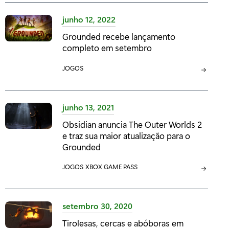
T
E
junho 12, 2022
G
Grounded recebe lançamento
O
completo em setembro
R
I
C
JOGOS
A
A
:
T
E
junho 13, 2021
G
Obsidian anuncia The Outer Worlds 2
O
e traz sua maior atualização para o
R
Grounded
I
A
C
JOGOS
C
XBOX GAME PASS
:
A
A
T
T
E
E
setembro 30, 2020
G
G
Tirolesas, cercas e abóboras em
O
O