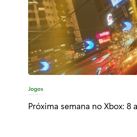
C
Jogos
a
Próxima semana no Xbox: 8 a
t
e
g
o