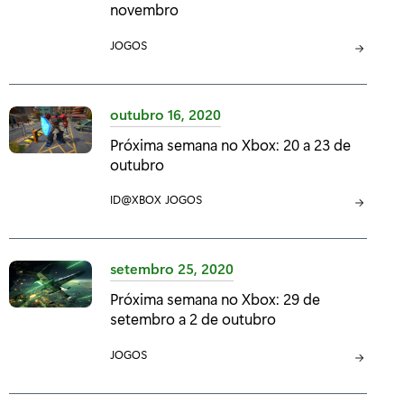
novembro
R
I
C
JOGOS
A
A
:
T
E
outubro 16, 2020
G
Próxima semana no Xbox: 20 a 23 de
O
outubro
R
I
C
ID@XBOX
C
JOGOS
A
A
A
:
T
T
E
E
setembro 25, 2020
G
G
Próxima semana no Xbox: 29 de
O
O
setembro a 2 de outubro
R
R
I
I
C
JOGOS
A
A
A
:
:
T