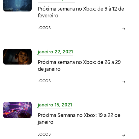
G
Próxima semana no Xbox: de 9 à 12 de
O
fevereiro
R
I
C
JOGOS
A
A
:
T
E
janeiro 22, 2021
G
Próxima semana no Xbox: de 26 a 29
O
de janeiro
R
I
C
JOGOS
A
A
:
T
E
janeiro 15, 2021
G
Próxima Semana no Xbox: 19 a 22 de
O
janeiro
R
I
C
JOGOS
A