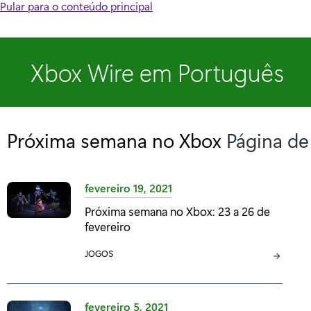
Pular para o conteúdo principal
Xbox Wire em Português
Próxima semana no Xbox
Página de
fevereiro 19, 2021
Próxima semana no Xbox: 23 a 26 de
fevereiro
C
JOGOS
A
T
E
fevereiro 5, 2021