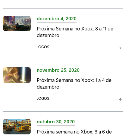
A
:
T
E
dezembro 4, 2020
G
Próxima Semana no Xbox: 8 a 11 de
O
dezembro
R
I
C
JOGOS
A
A
:
T
E
novembro 25, 2020
G
Próxima Semana no Xbox: 1 a 4 de
O
dezembro
R
I
C
JOGOS
A
A
:
T
E
outubro 30, 2020
G
Próxima semana no Xbox: 3 a 6 de
O