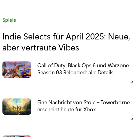
K
Spiele
a
Indie Selects für April 2025: Neue,
t
aber vertraute Vibes
e
g
o
Call of Duty: Black Ops 6 und Warzone
r
Season 03 Reloaded: alle Details
i
e
:
Eine Nachricht von Stoic – Towerborne
erscheint heute für Xbox