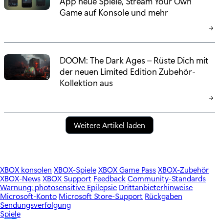
App neue Spiele, Stream Your Own
Game auf Konsole und mehr
DOOM: The Dark Ages – Rüste Dich mit
der neuen Limited Edition Zubehör-
Kollektion aus
Weitere Artikel laden
XBOX konsolen
XBOX-Spiele
XBOX Game Pass
XBOX-Zubehör
XBOX-News
XBOX Support
Feedback
Community-Standards
Warnung: photosensitive Epilepsie
Drittanbieterhinweise
Microsoft-Konto
Microsoft Store-Support
Rückgaben
Sendungsverfolgung
Spiele