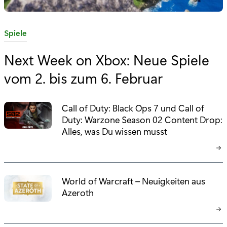
K
Spiele
a
Next Week on Xbox: Neue Spiele
t
vom 2. bis zum 6. Februar
e
g
o
Call of Duty: Black Ops 7 und Call of
r
Duty: Warzone Season 02 Content Drop:
i
Alles, was Du wissen musst
e
:
World of Warcraft – Neuigkeiten aus
Azeroth