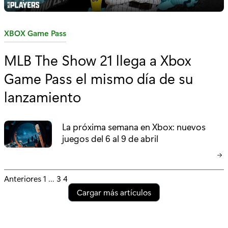
C
XBOX Game Pass
a
MLB The Show 21 llega a Xbox
t
Game Pass el mismo día de su
e
g
lanzamiento
o
r
La próxima semana en Xbox: nuevos
í
juegos del 6 al 9 de abril
a
:
P
Anteriores
1
…
3
4
Cargar más artículos
o
s