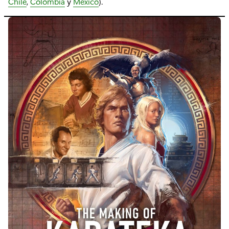
Chile
,
Colombia
y
México
).