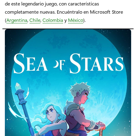
de este legendario juego, con características
completamente nuevas. Encuéntralo en Microsoft Store
(
Argentina
,
Chile
,
Colombia
y
México
).