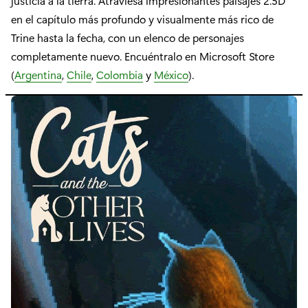
justicia a la tierra. Atraviesa impresionantes paisajes 2.5D
en el capítulo más profundo y visualmente más rico de
Trine hasta la fecha, con un elenco de personajes
completamente nuevo. Encuéntralo en Microsoft Store
(
Argentina
,
Chile
,
Colombia
y
México
).