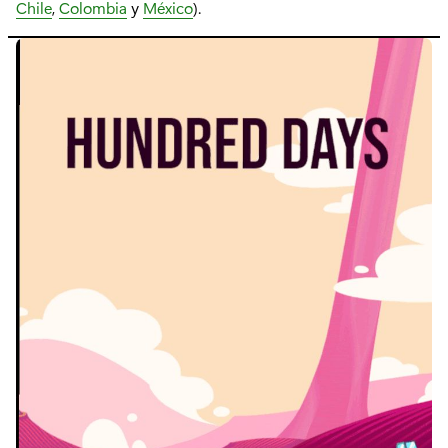
Chile
,
Colombia
y
México
).