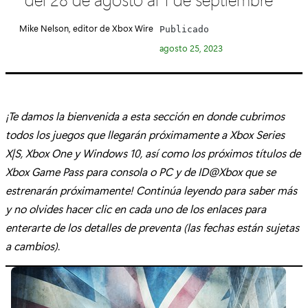
e
g
Mike Nelson, editor de Xbox Wire
Publicado
o
agosto 25, 2023
r
í
a
:
¡Te damos la bienvenida a esta sección en donde cubrimos
todos los juegos que llegarán próximamente a Xbox Series
X|S, Xbox One y Windows 10, así como los próximos títulos de
Xbox Game Pass para consola o PC y de ID@Xbox que se
estrenarán próximamente! Continúa leyendo para saber más
y no olvides hacer clic en cada uno de los enlaces para
enterarte de los detalles de preventa (las fechas están sujetas
a cambios)
.