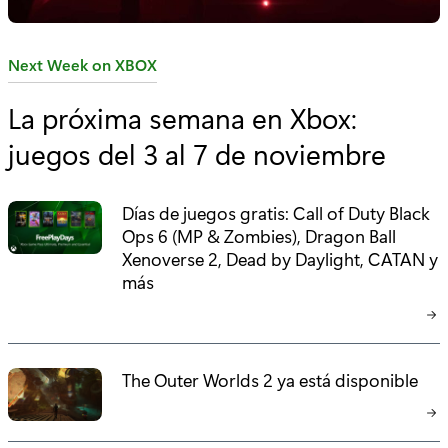
C
Next Week on XBOX
a
La próxima semana en Xbox:
t
juegos del 3 al 7 de noviembre
e
g
o
Días de juegos gratis: Call of Duty Black
r
Ops 6 (MP & Zombies), Dragon Ball
í
Xenoverse 2, Dead by Daylight, CATAN y
a
más
:
The Outer Worlds 2 ya está disponible